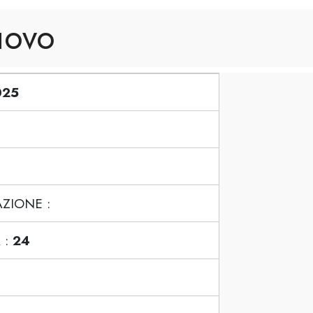
uovo
025
ZIONE :
 :
24